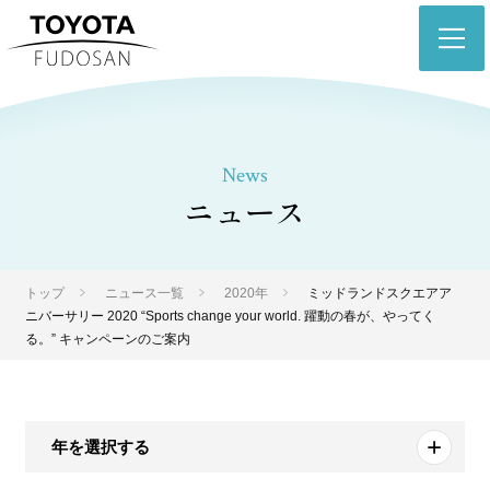
トップ
News
会社情報
ニュース
トヨタ不動産のまちづくり
トップ
ニュース一覧
2020年
ミッドランドスクエアア
プロジェクト
ニバーサリー 2020 “Sports change your world. 躍動の春が、やってく
る。” キャンペーンのご案内
物件情報
事業紹介
年を選択する
サステナビリティ